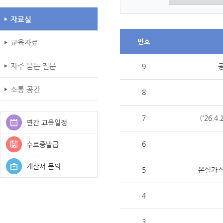
자료실
번호
교육자료
자주 묻는 질문
9
소통 공간
8
7
('26.
연간 교육일정
6
수료증발급
계산서 문의
5
온실가스
4
3